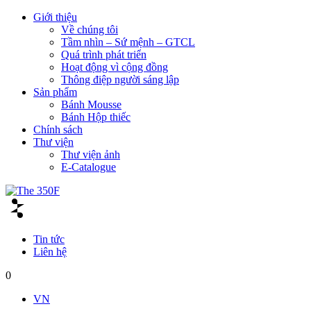
Giới thiệu
Về chúng tôi
Tầm nhìn – Sứ mệnh – GTCL
Quá trình phát triển
Hoạt động vì cộng đồng
Thông điệp người sáng lập
Sản phẩm
Bánh Mousse
Bánh Hộp thiếc
Chính sách
Thư viện
Thư viện ảnh
E-Catalogue
Tin tức
Liên hệ
0
VN