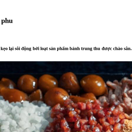
g phu
kẹo lại sôi động bởi loạt sản phẩm bánh trung thu được chào sân.