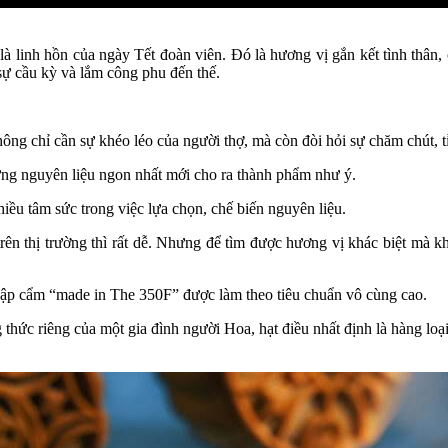
linh hồn của ngày Tết đoàn viên. Đó là hương vị gắn kết tình thân, c
ự cầu kỳ và lắm công phu đến thế.
ng chỉ cần sự khéo léo của người thợ, mà còn đòi hỏi sự chăm chút, tỉ
ững nguyên liệu ngon nhất mới cho ra thành phẩm như ý.
ều tâm sức trong việc lựa chọn, chế biến nguyên liệu.
rên thị trường thì rất dễ. Nhưng để tìm được hương vị khác biệt mà k
thập cẩm “made in The 350F” được làm theo tiêu chuẩn vô cùng cao.
ng thức riêng của một gia đình người Hoa, hạt điều nhất định là hàng 