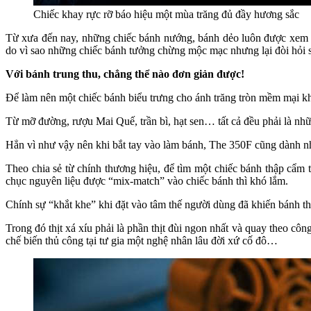
Chiếc khay rực rỡ báo hiệu một mùa trăng đủ đầy hương sắc
Từ xưa đến nay, những chiếc bánh nướng, bánh dẻo luôn được xem là 
do vì sao những chiếc bánh tưởng chừng mộc mạc nhưng lại đòi hỏi s
Với bánh trung thu, chẳng thể nào đơn giản được!
Để làm nên một chiếc bánh biểu trưng cho ánh trăng tròn mềm mại khô
Từ mỡ đường, rượu Mai Quế, trần bì, hạt sen… tất cả đều phải là nh
Hẳn vì như vậy nên khi bắt tay vào làm bánh, The 350F cũng dành nhi
Theo chia sẻ từ chính thương hiệu, để tìm một chiếc bánh thập cẩm t
chục nguyên liệu được “mix-match” vào chiếc bánh thì khó lắm.
Chính sự “khắt khe” khi đặt vào tâm thế người dùng đã khiến bánh 
Trong đó thịt xá xíu phải là phần thịt đùi ngon nhất và quay theo cô
chế biến thủ công tại tư gia một nghệ nhân lâu đời xứ cố đô…