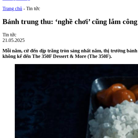
Trang chủ
-
Tin tức
Bánh trung thu: ‘nghề chơi’ cũng lắm côn
Tin tức
21.05.2025
Mỗi năm, cứ đến dịp trăng tròn sáng nhất năm, thị trường bánh 
không kể đến The 350F Dessert & More (The 350F).