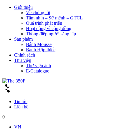
Giới thiệu
Về chúng tôi
Tầm nhìn – Sứ mệnh – GTCL
Quá trình phát triển
Hoạt động vì cộng đồng
Thông điệp người sáng lập
Sản phẩm
Bánh Mousse
Bánh Hộp thiếc
Chính sách
Thư viện
Thư viện ảnh
E-Catalogue
Tin tức
Liên hệ
0
VN