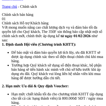
Trang chủ
-
Chính sách
Chính sách bán hàng
01
Chính sách Hỗ trợ Khách hàng
Với mong muốn nâng cao chất lượng dịch vụ và đảm bảo tối đa
quyền lợi cho Quý khách, The 350F xin thông báo cập nhật một số
chính sách mới, chính thức áp dụng kể 𝐭𝐮̛̀ 𝐧𝐠𝐚̀𝐲 𝟎𝟏/𝟎𝟐/𝟐𝟎𝟐𝟔 như
sau:
1. Định danh Hội viên (Chương trình KHTT):
Để bảo mật và đảm bảo quyền lợi tích lũy, ưu đãi KHTT sẽ
được áp dụng chính xác theo số điện thoại chính chủ khi mua
hàng.
Trường hợp Quý khách sử dụng số điện thoại khác, bộ phận
bán hàng sẽ tiến hành xác minh với chủ sở hữu trước khi áp
dụng ưu đãi. Quý khách vui lòng liên hệ nhân viên khi mua
hàng để được hướng dẫn chi tiết.
2. Hạn mức Ưu đãi & Quy định Voucher:
Hạn mức chiết khấu tối đa cho chương trình KHTT (áp dụng
cho tất cả các hạng thành viên) là 800.000đ/ SĐT / ngày mua
hàng.