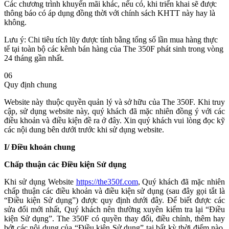
Các chương trình khuyến mãi khác, nếu có, khi triển khai sẽ được
thông báo có áp dụng đồng thời với chính sách KHTT này hay là
không.
Lưu ý: Chi tiêu tích lũy được tính bằng tổng số lần mua hàng thực
tế tại toàn bộ các kênh bán hàng của The 350F phát sinh trong vòng
24 tháng gần nhất.
06
Quy định chung
Website này thuộc quyền quản lý và sở hữu của The 350F. Khi truy
cập, sử dụng website này, quý khách đã mặc nhiên đồng ý với các
điều khoản và điều kiện đề ra ở đây. Xin quý khách vui lòng đọc kỹ
các nội dung bên dưới trước khi sử dụng website.
I/ Điều khoản chung
Chấp thuận các Điều kiện Sử dụng
Khi sử dụng Website
https://the350f.com
, Quý khách đã mặc nhiên
chấp thuận các điều khoản và điều kiện sử dụng (sau đây gọi tắt là
“Điều kiện Sử dụng”) được quy định dưới đây. Để biết được các
sửa đổi mới nhất, Quý khách nên thường xuyên kiểm tra lại “Điều
kiện Sử dụng”. The 350F có quyền thay đổi, điều chỉnh, thêm hay
bớt các nội dung của “Điều kiện Sử dụng” tại bất kỳ thời điểm nào.