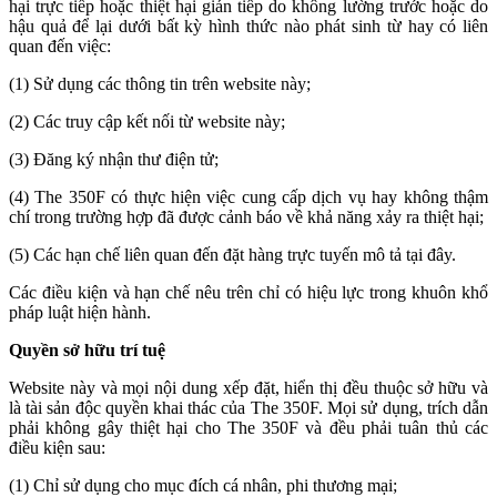
hại trực tiếp hoặc thiệt hại gián tiếp do không lường trước hoặc do
hậu quả để lại dưới bất kỳ hình thức nào phát sinh từ hay có liên
quan đến việc:
(1) Sử dụng các thông tin trên website này;
(2) Các truy cập kết nối từ website này;
(3) Đăng ký nhận thư điện tử;
(4) The 350F có thực hiện việc cung cấp dịch vụ hay không thậm
chí trong trường hợp đã được cảnh báo về khả năng xảy ra thiệt hại;
(5) Các hạn chế liên quan đến đặt hàng trực tuyến mô tả tại đây.
Các điều kiện và hạn chế nêu trên chỉ có hiệu lực trong khuôn khổ
pháp luật hiện hành.
Quyền sở hữu trí tuệ
Website này và mọi nội dung xếp đặt, hiển thị đều thuộc sở hữu và
là tài sản độc quyền khai thác của The 350F. Mọi sử dụng, trích dẫn
phải không gây thiệt hại cho The 350F và đều phải tuân thủ các
điều kiện sau:
(1) Chỉ sử dụng cho mục đích cá nhân, phi thương mại;