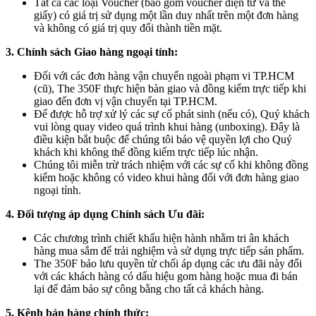
Tất cả các loại Voucher (bao gồm voucher điện tử và thẻ
giấy) có giá trị sử dụng một lần duy nhất trên một đơn hàng
và không có giá trị quy đổi thành tiền mặt.
3. Chính sách Giao hàng ngoại tỉnh:
Đối với các đơn hàng vận chuyển ngoài phạm vi TP.HCM
(cũ), The 350F thực hiện bàn giao và đồng kiểm trực tiếp khi
giao đến đơn vị vận chuyển tại TP.HCM.
Để được hỗ trợ xử lý các sự cố phát sinh (nếu có), Quý khách
vui lòng quay video quá trình khui hàng (unboxing). Đây là
điều kiện bắt buộc để chúng tôi bảo vệ quyền lợi cho Quý
khách khi không thể đồng kiểm trực tiếp lúc nhận.
Chúng tôi miễn trừ trách nhiệm với các sự cố khi không đồng
kiểm hoặc không có video khui hàng đối với đơn hàng giao
ngoại tỉnh.
4. Đối tượng áp dụng Chính sách Ưu đãi:
Các chương trình chiết khấu hiện hành nhằm tri ân khách
hàng mua sắm để trải nghiệm và sử dụng trực tiếp sản phẩm.
The 350F bảo lưu quyền từ chối áp dụng các ưu đãi này đối
với các khách hàng có dấu hiệu gom hàng hoặc mua đi bán
lại để đảm bảo sự công bằng cho tất cả khách hàng.
5. Kênh bán hàng chính thức: