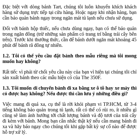
Đặc biệt với dòng bánh Tart, chúng tôi luôn khuyến khích khách
hàng sử dụng trực tiếp tại cửa hàng. Hoặc ngay khi nhận hàng, bạn
cần bảo quản bánh ngay trong ngăn mát tủ lạnh nếu chưa sử dụng.
Đối với bánh hộp thiếc, nếu chưa dùng ngay, bạn có thể bảo quản
trong ngăn đông (trừ những sản phẩm có trang trí bằng trái cây bên
trên). Trước khi thưởng thức, cần để bánh dưới ngăn mát khoảng 45
phút để bánh rã đông tự nhiên.
1.2. Tôi có thể yêu cầu đặt bánh theo mẫu riêng mà tôi mong
muốn hay không?
Rất tiếc vì phải từ chối yêu cầu này của bạn vì hiện tại chúng tôi chỉ
sản xuất bánh theo các mẫu hiện có của The 350F.
1.3. Tôi muốn di chuyển bánh đi xa bằng xe ô tô hay xe máy thì
có được hay không? Nếu được thì cần lưu ý những điều gì?
Việc mang đi quá xa, cụ thể là rời khỏi phạm vi TP.HCM, từ 3-4
tiếng không bảo quản trong tủ lạnh, rất có thể có rủi ro, ít nhiều gì
cũng sẽ làm ảnh hưởng tới chất lượng bánh và độ tươi của trái cây
đi kèm với bánh. Mong bạn cân nhắc thật kỹ nếu cần mang bánh đi
xa và hãy báo ngay cho chúng tôi khi gặp bất kỳ sự cố nào để được
hỗ trợ xử lý.