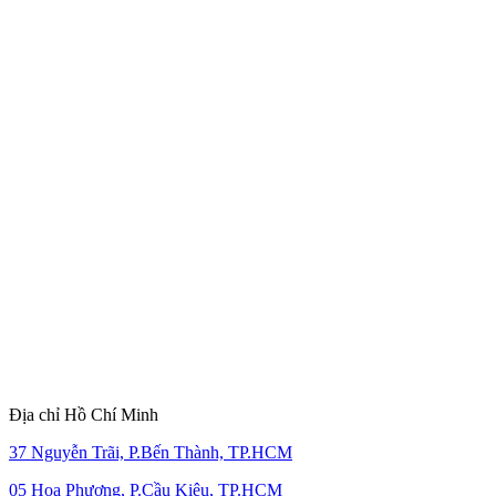
Địa chỉ Hồ Chí Minh
37 Nguyễn Trãi, P.Bến Thành, TP.HCM
05 Hoa Phượng, P.Cầu Kiệu, TP.HCM