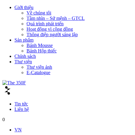
Giới thiệu
Về chúng tôi
Tầm nhìn – Sứ mệnh – GTCL
Quá trình phát triển
Hoạt động vì cộng đồng
Thông điệp người sáng lập
Sản phẩm
Bánh Mousse
Bánh Hộp thiếc
Chính sách
Thư viện
Thư viện ảnh
E-Catalogue
Tin tức
Liên hệ
0
VN