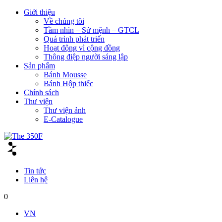
Giới thiệu
Về chúng tôi
Tầm nhìn – Sứ mệnh – GTCL
Quá trình phát triển
Hoạt động vì cộng đồng
Thông điệp người sáng lập
Sản phẩm
Bánh Mousse
Bánh Hộp thiếc
Chính sách
Thư viện
Thư viện ảnh
E-Catalogue
Tin tức
Liên hệ
0
VN