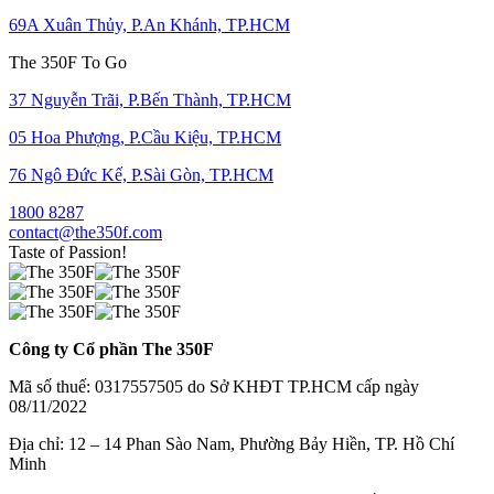
69A Xuân Thủy, P.An Khánh, TP.HCM
The 350F To Go
37 Nguyễn Trãi, P.Bến Thành, TP.HCM
05 Hoa Phượng, P.Cầu Kiệu, TP.HCM
76 Ngô Đức Kế, P.Sài Gòn, TP.HCM
1800 8287
contact@the350f.com
Taste of Passion!
Công ty Cổ phần The 350F
Mã số thuế: 0317557505 do Sở KHĐT TP.HCM cấp ngày
08/11/2022
Địa chỉ: 12 – 14 Phan Sào Nam, Phường Bảy Hiền, TP. Hồ Chí
Minh