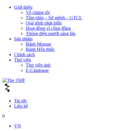
Giới thiệu
Về chúng tôi
Tầm nhìn – Sứ mệnh – GTCL
Quá trình phát triển
Hoạt động vì cộng đồng
Thông điệp người sáng lập
Sản phẩm
Bánh Mousse
Bánh Hộp thiếc
Chính sách
Thư viện
Thư viện ảnh
E-Catalogue
Tin tức
Liên hệ
0
VN