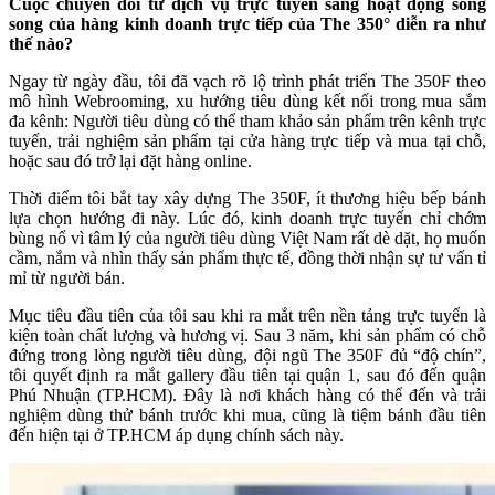
Cuộc chuyển đổi từ dịch vụ trực tuyến sang hoạt động song
song của hàng kinh doanh trực tiếp của The 350° diễn ra như
thế nào?
Ngay từ ngày đầu, tôi đã vạch rõ lộ trình phát triển The 350F theo
mô hình Webrooming, xu hướng tiêu dùng kết nối trong mua sắm
đa kênh: Người tiêu dùng có thể tham khảo sản phẩm trên kênh trực
tuyến, trải nghiệm sản phẩm tại cửa hàng trực tiếp và mua tại chỗ,
hoặc sau đó trở lại đặt hàng online.
Thời điểm tôi bắt tay xây dựng The 350F, ít thương hiệu bếp bánh
lựa chọn hướng đi này. Lúc đó, kinh doanh trực tuyến chỉ chớm
bùng nổ vì tâm lý của người tiêu dùng Việt Nam rất dè dặt, họ muốn
cầm, nắm và nhìn thấy sản phẩm thực tế, đồng thời nhận sự tư vấn tỉ
mỉ từ người bán.
Mục tiêu đầu tiên của tôi sau khi ra mắt trên nền tảng trực tuyến là
kiện toàn chất lượng và hương vị. Sau 3 năm, khi sản phẩm có chỗ
đứng trong lòng người tiêu dùng, đội ngũ The 350F đủ “độ chín”,
tôi quyết định ra mắt gallery đầu tiên tại quận 1, sau đó đến quận
Phú Nhuận (TP.HCM). Đây là nơi khách hàng có thể đến và trải
nghiệm dùng thử bánh trước khi mua, cũng là tiệm bánh đầu tiên
đến hiện tại ở TP.HCM áp dụng chính sách này.