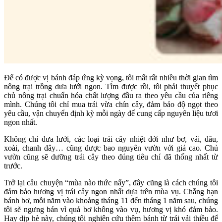
Để có được vị bánh đáp ứng kỳ vọng, tôi mất rất nhiều thời gian tìm
nông trại trồng dưa lưới ngon. Tìm được rồi, tôi phải thuyết phục
chủ nông trại chuẩn hóa chất lượng đầu ra theo yêu cầu của riêng
mình. Chúng tôi chỉ mua trái vừa chín cây, đảm bảo độ ngọt theo
yêu cầu, vận chuyển định kỳ mỗi ngày để cung cấp nguyên liệu tươi
ngon nhất.
Không chỉ dưa lưới, các loại trái cây nhiệt đới như bơ, vải, dâu,
xoài, chanh dây… cũng được bao nguyên vườn với giá cao. Chủ
vườn cũng sẽ dưỡng trái cây theo đúng tiêu chí đã thống nhất từ
trước.
Trở lại câu chuyện “mùa nào thức nấy”, đây cũng là cách chúng tôi
đảm bảo hương vị trái cây ngon nhất dựa trên mùa vụ. Chẳng hạn
bánh bơ, mỗi năm vào khoảng tháng 11 đến tháng 1 năm sau, chúng
tôi sẽ ngưng bán vì quả bơ không vào vụ, hương vị khó đảm bảo.
Hay dịp hè này, chúng tôi nghiên cứu thêm bánh từ trái vải thiều để