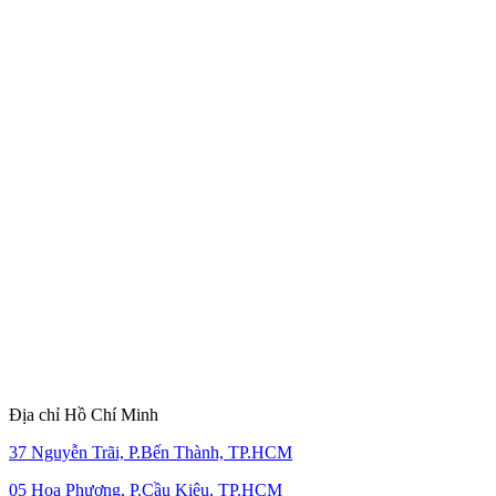
Địa chỉ Hồ Chí Minh
37 Nguyễn Trãi, P.Bến Thành, TP.HCM
05 Hoa Phượng, P.Cầu Kiệu, TP.HCM