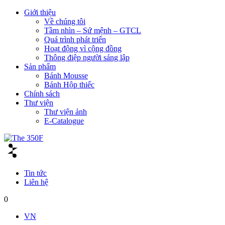
Giới thiệu
Về chúng tôi
Tầm nhìn – Sứ mệnh – GTCL
Quá trình phát triển
Hoạt động vì cộng đồng
Thông điệp người sáng lập
Sản phẩm
Bánh Mousse
Bánh Hộp thiếc
Chính sách
Thư viện
Thư viện ảnh
E-Catalogue
Tin tức
Liên hệ
0
VN