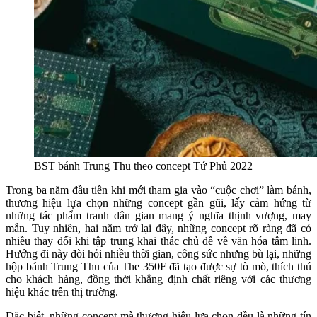
BST bánh Trung Thu theo concept Tứ Phủ 2022
Trong ba năm đầu tiên khi mới tham gia vào “cuộc chơi” làm bánh,
thương hiệu lựa chọn những concept gần gũi, lấy cảm hứng từ
những tác phẩm tranh dân gian mang ý nghĩa thịnh vượng, may
mắn. Tuy nhiên, hai năm trở lại đây, những concept rõ ràng đã có
nhiều thay đổi khi tập trung khai thác chủ đề về văn hóa tâm linh.
Hướng đi này đòi hỏi nhiều thời gian, công sức nhưng bù lại, những
hộp bánh Trung Thu của The 350F đã tạo được sự tò mò, thích thú
cho khách hàng, đồng thời khẳng định chất riêng với các thương
hiệu khác trên thị trường.
Đặc biệt, những concept mà thương hiệu lựa chọn đều là những tín