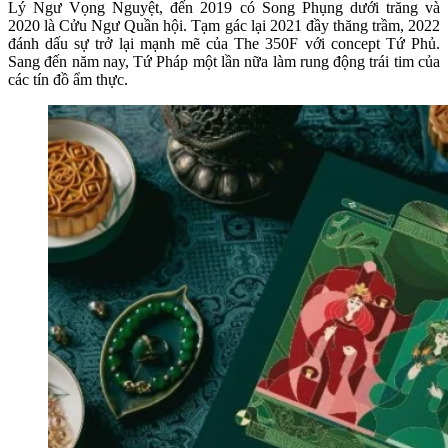
Lý Ngư Vọng Nguyệt, đến 2019 có Song Phụng dưới trăng và
2020 là Cửu Ngư Quần hội. Tạm gác lại 2021 đầy thăng trầm, 2022
đánh dấu sự trở lại mạnh mẽ của The 350F với concept Tứ Phủ.
Sang đến năm nay, Tứ Pháp một lần nữa làm rung động trái tim của
các tín đồ ẩm thực.