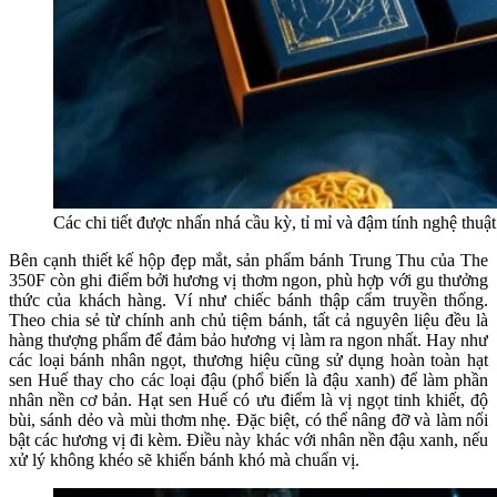
Các chi tiết được nhấn nhá cầu kỳ, tỉ mỉ và đậm tính nghệ thuật
Bên cạnh thiết kế hộp đẹp mắt, sản phẩm bánh Trung Thu của The
350F còn ghi điểm bởi hương vị thơm ngon, phù hợp với gu thưởng
thức của khách hàng. Ví như chiếc bánh thập cẩm truyền thống.
Theo chia sẻ từ chính anh chủ tiệm bánh, tất cả nguyên liệu đều là
hàng thượng phẩm để đảm bảo hương vị làm ra ngon nhất. Hay như
các loại bánh nhân ngọt, thương hiệu cũng sử dụng hoàn toàn hạt
sen Huế thay cho các loại đậu (phổ biến là đậu xanh) để làm phần
nhân nền cơ bản. Hạt sen Huế có ưu điểm là vị ngọt tinh khiết, độ
bùi, sánh dẻo và mùi thơm nhẹ. Đặc biệt, có thể nâng đỡ và làm nổi
bật các hương vị đi kèm. Điều này khác với nhân nền đậu xanh, nếu
xử lý không khéo sẽ khiến bánh khó mà chuẩn vị.