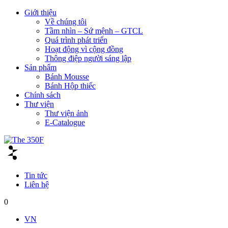
Giới thiệu
Về chúng tôi
Tầm nhìn – Sứ mệnh – GTCL
Quá trình phát triển
Hoạt động vì cộng đồng
Thông điệp người sáng lập
Sản phẩm
Bánh Mousse
Bánh Hộp thiếc
Chính sách
Thư viện
Thư viện ảnh
E-Catalogue
Tin tức
Liên hệ
0
VN