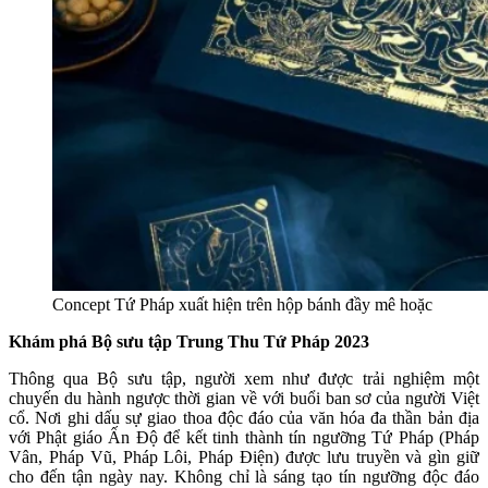
Concept Tứ Pháp xuất hiện trên hộp bánh đầy mê hoặc
Khám phá Bộ sưu tập Trung Thu Tứ Pháp 2023
Thông qua Bộ sưu tập, người xem như được trải nghiệm một
chuyến du hành ngược thời gian về với buổi ban sơ của người Việt
cổ. Nơi ghi dấu sự giao thoa độc đáo của văn hóa đa thần bản địa
với Phật giáo Ấn Độ để kết tinh thành tín ngưỡng Tứ Pháp (Pháp
Vân, Pháp Vũ, Pháp Lôi, Pháp Điện) được lưu truyền và gìn giữ
cho đến tận ngày nay. Không chỉ là sáng tạo tín ngưỡng độc đáo