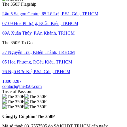
The 350F Flagship
Lầu 5 Saigon Centre, 65 Lê Lợi, P.Sài Gòn, TP.HCM
07-09 Hoa Phượng, P.Cầu Kiệu, TP.HCM
69A Xuân Thủy, P.An Khánh, TP.HCM
The 350F To Go
37 Nguyễn Trãi, P.Bến Thành, TP.HCM
05 Hoa Phượng, P.Cầu Kiệu, TP.HCM
76 Ngô Đức Kế, P.Sài Gòn, TP.HCM
1800 8287
contact@the350f.com
Taste of Passion!
Công ty Cổ phần The 350F
Mã số thuế: 0317557505 do Sở KHĐT TP.HCM cấp ngày