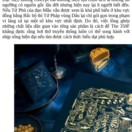
ngưỡng có nguồn gốc lâu đời nhưng hiện nay lại ít người biết đến.
Nếu Tứ Phủ của đạo Mẫu vẫn được xem là khá phổ biến ở khu vực
đồng bằng Bắc bộ thì Tứ Pháp vùng Dâu lại chỉ gói gọn trong phạm
vi làng xã tại một số khu vực nhất định. Do đó, việc lồng ghép
những chất liệu dân gian vào từng sản phẩm là cách để The 350F
khẳng định: rằng hơi thở truyền thống luôn có thể song hành với
nhịp sống hiện đại nếu tìm được cách thức biểu đạt phù hợp.