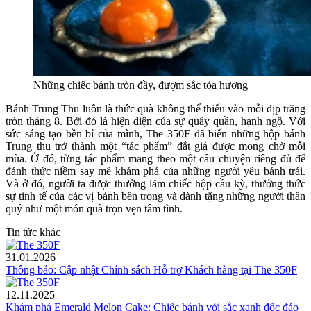
Những chiếc bánh tròn đầy, đượm sắc tỏa hương
Bánh Trung Thu luôn là thức quà không thể thiếu vào mỗi dịp trăng
tròn tháng 8. Bởi đó là hiện diện của sự quây quần, hạnh ngộ. Với
sức sáng tạo bền bỉ của mình, The 350F đã biến những hộp bánh
Trung thu trở thành một “tác phẩm” đắt giá được mong chờ mỗi
mùa. Ở đó, từng tác phẩm mang theo một câu chuyện riêng đủ để
đánh thức niềm say mê khám phá của những người yêu bánh trái.
Và ở đó, người ta được thưởng lãm chiếc hộp cầu kỳ, thưởng thức
sự tinh tế của các vị bánh bên trong và dành tặng những người thân
quý như một món quà trọn vẹn tâm tình.
Tin tức khác
31.01.2026
Thông báo: Cập nhật Chính sách Hỗ trợ Khách hàng tại The 350F
12.11.2025
Khám phá Emerald Melon Cake: Chiếc bánh với sắc xanh độc đáo